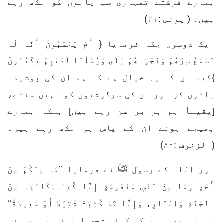
ہمارے فرشتے تمہاری سب چالوں کو لکھ رہے
ہیں۔ ( یونس :۲۱)
ایک دوسری جگہ فرمایا { أَمْ يَحْسَبُونَ أَنَّا لَا
نَسْمَعُ سِرَّهُمْ وَنَجْوَاهُمْ بَلَى وَرُسُلُنَا لَدَيْهِمْ يَكْتُبُونَ
}کیا ان کا یہ خیال ہے کہ ہم ان کی پوشیدہ
باتوں کو اور ان کی سرگوشیوں کو نہیں سنتے،
[یقیناً ہم برابر سن رہے ہیں] بلکہ ہمارے
بھیجے ہوئے ان کے پاس ہی لکھ رہے ہیں۔
(الزخرف :۸۰)
اور اللہ کے رسول ﷺ نے فرمایا ’’مَا مِنْكُمْ مِنْ
أَحَدٍ وَمَا مِنْ نَفْسٍ مَنْفُوسَةٍ إِلَّا كُتِبَ مَكَانُهَا مِنَ
الجَنَّةِ وَالنَّارِ، وَإِلَّا قَدْ كُتِبَتْ شَقِيَّةً أَوْ سَعِيدَةً‘‘
نہیں ہےتم میں کا کوئی شخص اور نہیں ہےسانس