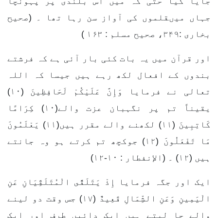
جایا گیا حتی کہ میں اس بلندی پر پہونچا
جہاں میںقلموں کی آواز سن رہا تھا ۔ (صحیح
بخاری :۳۴۹، صحیح مسلم : ۱۶۳ )
اور قرآن میں یہ بات کئی بار آئی ہے کہ فرشتے
بندوں کے افعال لکھ رہے ہیں جیسا کہ اللہ
تعالی نے فرمایا وَإِنَّ عَلَيْكُمْ لَحَافِظِينَ (۱۰)
یقیناً تم پر نگہبان عزت والے(۱۰) كِرَامًا
كَاتِبِينَ (۱۱) لکھنے والے مقرر ہیں(۱۱) يَعْلَمُونَ
مَا تَفْعَلُونَ (۱۲) جوکچھ تم کرتے ہو وہ جانتے
ہیں (۱۲) ۔ (الإنفطار : ۱۰-۱۲)
ایک اور جگہ فرمایا إِذْ يَتَلَقَّى الْمُتَلَقِّيَانِ عَنِ
الْيَمِينِ وَعَنِ الشِّمَالِ قَعِيدٌ (۱۷) جس وقت دو لینے
والے جا لیتے ہیں ایک دائیں طرف اور ایک