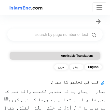
Applicable Translations
English
پښتو
عربي
قلم کی تخلیق کا بیان
ہمارا ایمان ہے کہ تقدیر لکھنے والے قلم کا
بھی خالق اللہ تعالی ہے جیسا کہ نبی کریمﷺ
نے فرمایا ’’إِنَّ أَوَّلَ مَا خَلَقَ اللَّهُ الْقَلَمَ، فَقَالَ