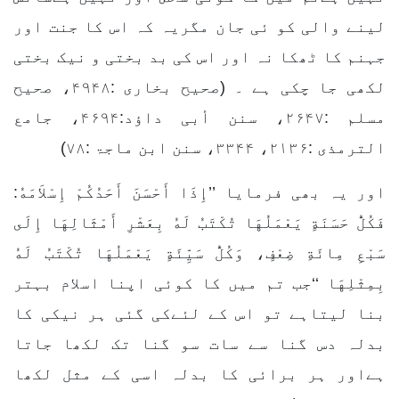
لینے والی کو ئی جان مگریہ کہ اس کا جنت اور
جہنم کا ٹھکا نہ اور اس کی بد بختی و نیک بختی
لکھی جا چکی ہے ۔ (صحیح بخاری :۴۹۴۸، صحیح
مسلم :۲۶۴۷، سنن أبی داؤد:۴۶۹۴، جامع
الترمذی :۲۱۳۶، ۳۳۴۴، سنن ابن ماجۃ :۷۸)
اور یہ بھی فرمایا ’’إِذَا أَحْسَنَ أَحَدُكُمْ إِسْلاَمَهُ:
فَكُلُّ حَسَنَةٍ يَعْمَلُهَا تُكْتَبُ لَهُ بِعَشْرِ أَمْثَالِهَا إِلَى
سَبْعِ مِائَةِ ضِعْفٍ، وَكُلُّ سَيِّئَةٍ يَعْمَلُهَا تُكْتَبُ لَهُ
بِمِثْلِهَا ‘‘جب تم میں کا کوئی اپنا اسلام بہتر
بنا لیتاہے تو اس کے لئےکی گئی ہر نیکی کا
بدلہ دس گنا سے سات سو گنا تک لکھا جاتا
ہےاور ہر برائی کا بدلہ اسی کے مثل لکھا