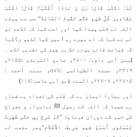
لَهُ: اكْتُبْ قَال: رَبِّ وَ مَاذَا أَكْتُبُ؟ قَالَ: اكْتُبْ
مَقَادِيرَ كُلِّ شَيْءٍ حَتَّى تَقُومَ السَّاعَةُ‘‘ سب سے پہلے
اللہ نے قلم پیدا کیا اور اسے کہا کہ لکھ، تو
اس نے کہا کہ اے میرے رب ! میں کیا لکھو ں؟کہا
کہ قیامت قائم ہونے تک ہر چیز کی تقدیر لکھ ۔
(سنن أبی داؤد: ۴۷۰۰، جامع الترمذی :۲۱۵۵،
۳۳۱۹، مسند الطیالسی :۵۷۸، مسند أحمد :
۲۲۷۰۵، ۲۲۷۰۷، السنۃ لإبن أبی عاصم :۱۱۵)
اور ہمارا ایمان ہے کہ قلم کی تعداد بے شمار
ہے جیسا کہ اللہ کے رسول ﷺ نےاسراء و معراج
کی خبر کے دوران فرمایا ’’ثُمَّ عُرِجَ بِي حَتَّى ظَهَرْتُ
لِمُسْتَوَى أَسْمَعُ فِيهِ صَرِيفَ الأَقْلاَمِ‘‘پھر مجھے لے