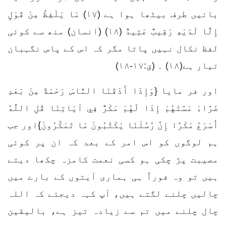
بائیں طرف بیٹھا ہوا ہے (۱۷) مَا يَلْفِظُ مِنْ قَوْلٍ
إِلَّا لَدَيْهِ رَقِيبٌ عَتِيدٌ (۱۸) (انسان) منھ سے کوئی
لفظ نکال نہیں پاتا مگر کہ اس کے پاس نگہبان
تیار ہے(۱۸) ۔ (ق:۱۷-۱۸)
اور فر مایا {وَإِذَا أَذَقْنَا النَّاسَ رَحْمَةً مِنْ بَعْدِ
ضَرَّاءَ مَسَّتْهُمْ إِذَا لَهُمْ مَكْرٌ فِي آيَاتِنَا قُلِ اللَّهُ
أَسْرَعُ مَكْرًا إِنَّ رُسُلَنَا يَكْتُبُونَ مَا تَمْكُرُونَ}اور جب
ہم لوگوں کو اس امر کے بعد کہ ان پر کوئی
مصیبت پڑ چکی ہو کسی نعمت کامزہ چکھا دیتے
ہیں تو وہ فوراً ہی ہماری آیتوں کے بارے میں
چالیں چلنے لگتے ہیں، آپ کہہ دیجئے کہ اللہ
چال چلنے میں تم سے زیادہ تیز ہے، بالیقین