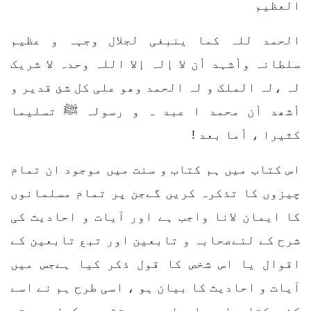
العظیم
الحمد للہ کما ینبغی لجلال وجہہ و عظیم
سلطانہ وأشہد أن لا إلہ إلا اللہ وحدہ لا شریک
لہ ،لہ الملک و لہ الحمد وھو علی کل شئ قدیر و
أشھد أن محمد ا عبد ہ و رسولہ ﷺ تسلیما
کثیرا ، أما بعد !
اس کتاب میں ہم کتاب و سنت میں موجود ان تمام
چیزوں کا تذکرہ کریں گےجن پر تمام مسلمانوں
کا ایمان لانا واجب ہے اور آیات و احادیث کی
شرح کے لئےصحابہ و تابعین اور تبع تابعین کے
اقوال یا اس شخص کا قول ذکر کیا ہےجس میں
آیات و احادیث کا بیان ہو ، اسی طرح ہم نے اسے