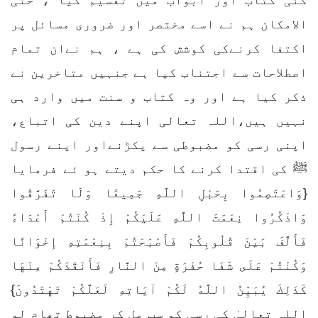
کئی کتاب اور ابواب میں تقسیم کیا ، حتی
الامکان ہم نے اسے مختصر اور ضروری مسائل پر
اکتفا کرنےکی کوشش کی ہے ، ہم نےان تمام
اصطلاحات سے اجتناب کیا ہے جنہیں متاخرین نے
ذکر کیا ہے اور وہ کتاب و سنت میں وارد ہی
نہیں ہیں،اللہ تعالی اپنے دین کی اتباع،
اپنی رسی کو مضبوطی سے پکڑنےاور اپنے رسول
ﷺ کی اقتدا کرنے کا حکم دیتے ہو ئے فرمایا
{وَاعْتَصِمُوا بِحَبْلِ اللَّهِ جَمِيعًا وَلَا تَفَرَّقُوا
وَاذْكُرُوا نِعْمَتَ اللَّهِ عَلَيْكُمْ إِذْ كُنْتُمْ أَعْدَاءً
فَأَلَّفَ بَيْنَ قُلُوبِكُمْ فَأَصْبَحْتُمْ بِنِعْمَتِهِ إِخْوَانًا
وَكُنْتُمْ عَلَى شَفَا حُفْرَةٍ مِنَ النَّارِ فَأَنْقَذَكُمْ مِنْهَا
كَذَلِكَ يُبَيِّنُ اللَّهُ لَكُمْ آيَاتِهِ لَعَلَّكُمْ تَهْتَدُونَ}
اللہ تعالیٰ کی رسی کو سب مل کر مضبوط تھام لو