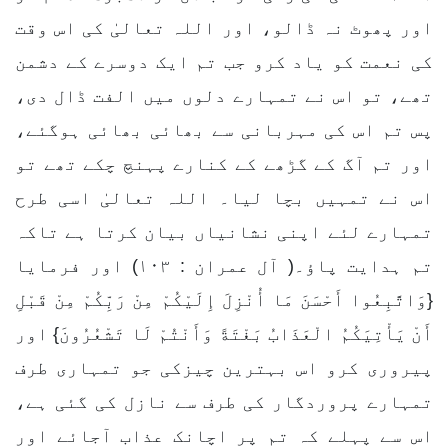
اور پھوٹ نہ ڈالو، اور اللہ تعالیٰ کی اس وقت
کی نعمت کو یاد کرو جب تم ایک دوسرے کے دشمن
تھے، تو اس نے تمہارے دلوں میں الفت ڈال دی،
پس تم اس کی مہربانی سے بھائی بھائی ہوگئے،
اور تم آگ کے گڑھے کے کنارے پہنچ چکے تھے تو
اس نے تمہیں بچا لیا۔ اللہ تعالیٰ اسی طرح
تمہارے لئے اپنی نشانیاں بیان کرتا ہے تاکہ
تم ہدایت پاؤ۔( آل عمران : ۱۰۳) اور فرمایا
{وَاتَّبِعُوا أَحْسَنَ مَا أُنْزِلَ إِلَيْكُمْ مِنْ رَبِّكُمْ مِنْ قَبْلِ
أَنْ يَأْتِيَكُمُ الْعَذَابُ بَغْتَةً وَأَنْتُمْ لَا تَشْعُرُونَ} اور
پیروری کرو اس بہترین چیزکی جو تمہاری طرف
تمہارے پروردگار کی طرف سے نازل کی گئی ہے،
اس سے پہلے کہ تم پر اچانک عذاب آجائے اور