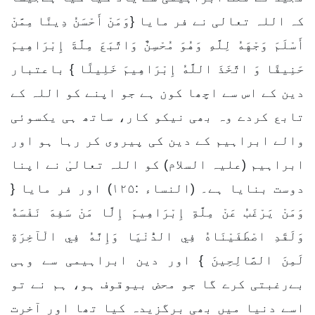
کہ اللہ تعالی نے فر مایا {وَمَنْ أَحْسَنُ دِينًا مِمَّنْ
أَسْلَمَ وَجْهَهُ لِلَّهِ وَهُوَ مُحْسِنٌ وَاتَّبَعَ مِلَّةَ إِبْرَاهِيمَ
حَنِيفًا وَ اتَّخَذَ اللَّهُ إِبْرَاهِيمَ خَلِيلًا } باعتبار
دین کے اس سے اچھا کون ہے جو اپنے کو اللہ کے
تابع کردے وہ بھی نیکو کار، ساتھ ہی یکسوئی
والے ابراہیم کے دین کی پیروی کر رہا ہو اور
ابراہیم (علیہ السلام) کو اللہ تعالیٰ نے اپنا
دوست بنایا ہے۔ (النساء :۱۲۵) اور فر مایا {
وَمَنْ يَرْغَبُ عَنْ مِلَّةِ إِبْرَاهِيمَ إِلَّا مَنْ سَفِهَ نَفْسَهُ
وَلَقَدِ اصْطَفَيْنَاهُ فِي الدُّنْيَا وَإِنَّهُ فِي الْآخِرَةِ
لَمِنَ الصَّالِحِينَ } اور دین ابراہیمی سے وہی
بےرغبتی کرے گا جو محض بیوقوف ہو، ہم نے تو
اسے دنیا میں بھی برگزیدہ کیا تھا اور آخرت