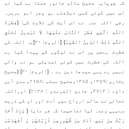
کہ چوپایہ صحیح سالم جانور جنتا ہے کیا تم
اس میں کوئی کمی دیکھتے ہو پھر ابو ہریرہ
رضی اللہ عنہ نے اس آیت کی تلاوت کی: {فِطْرَةَ
اللَّهِ الَّتِي فَطَرَ النَّاسَ عَلَيْهَا لاَ تَبْدِيلَ لِخَلْقِ
اللَّهِ ذَلِكَ الدِّينُ القَيِّمُ} [الروم: ۳۰]یہ اللہ کی
فطرت ہےجس پر اس نے لوگوں کو پیدا کیا ہے
اللہ کی فطرت میں کوئی تبدیلی ہو نے والی
نہیں ہے یہی سیدھا دین ہے ۔ [الروم: ۳۰] (صحیح
بخاری :۱۳۵۹، ۱۳۸۵،صحیح مسلم :۲۶۵۸، سنن أبی
داؤد : ۴۷۱۴، جامع الترمذی : ۲۱۳۸) اوراللہ
تعالی نے عالم ارواح میں آدم اور ان کی ذریت
سےیہی وعدہ لیا تھاجیسا کہ فر مایا { وَإِذْ أَخَذَ
رَبُّكَ مِنْ بَنِي آدَمَ مِنْ ظُهُورِهِمْ ذُرِّيَّتَهُمْ وَ أَشْهَدَهُمْ