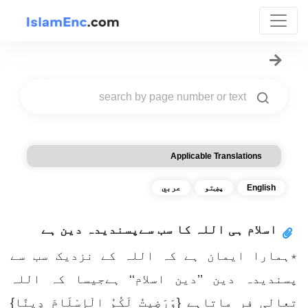
Applicable Translations
English
پښتو
عربي
اسلام ہی اللہ کا سب سےپسندیدہ دین ہے
٭ہمارا ایمان ہے کہ اللہ کے نزدیک سب سے
پسندیدہ دین ’’دین اسلام‘‘ ہےجیسا کہ اللہ
تعالی فر ماتاہے {وَرَضِيتُ لَكُمُ الْإِسْلَامَ دِينًا}