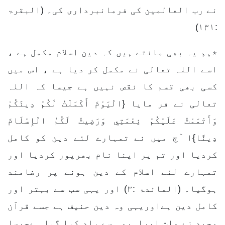
نے رب العالمین کی فرمانبرداری کی۔ (البقرۃ
:۱۳۱)
٭ہم یہ بھی مانتے ہیں کہ دین اسلام مکمل ہے ،
اسے اللہ تعالی نے مکمل کر دیا ہے ، اس میں
کسی بھی قسم کا نقص نہیں ہے جیسا کہ اللہ
تعالی نے فر مایا {الْيَوْمَ أَكْمَلْتُ لَكُمْ دِينَكُمْ
وَأَتْمَمْتُ عَلَيْكُمْ نِعْمَتِي وَرَضِيتُ لَكُمُ الْإِسْلَامَ
دِينًا}ا ٓج میں نے تمہارے لئے دین کو کامل
کردیا اور تم پر اپنا نام بھرپور کردیا اور
تمہارے لئے اسلام کے دین ہونے پر رضامند
ہوگیا۔ (المائدۃ :۳) اور یہی سب سے بہتر اور
کامل دین ہےاوریہی وہ دین حنیف ہے جسے قرآن
مجید نے ملت ابراہیمی سے یاد کیا گیا ہےجیسا