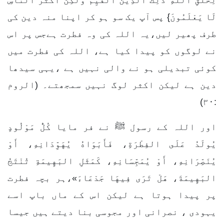
لِخَلْقِ اللَّهِ ذَلِكَ الدِّينُ الْقَيِّمُ وَلَكِنَّ أَكْثَرَ النَّاسِ
لَا يَعْلَمُونَ} پس آپ یک سو ہو کر اپنا منہ دین کی
طرف پھیر لیں،یہ اللہ کی وہ فطرت ہےجس پر اس
نے لوگوں کو پیدا کیا ہے، اللہ کی فطرت میں
کوئی تبدیلی ہو نے والی نہیں ہے ،یہی سیدھا
دین ہے لیکن اکثر لوگ نہیں سمجھتے۔ (الروم
:۳۰)
اور اللہ کے رسول ﷺ نے فر مایا كُلُّ مَوْلُودٍ
يُولَدُ عَلَى الفِطْرَةِ، فَأَبَوَاهُ يُهَوِّدَانِهِ، أَوْ
يُنَصِّرَانِهِ، أَوْ يُمَجِّسَانِهِ، كَمَثَلِ البَهِيمَةِ تُنْتَجُ
البَهِيمَةَ، هَلْ تَرَى فِيهَا جَدْعَاءَ»،ہر بچہ فطرت
پر پیدا ہوتا ہے لیکن اس کے ماں باپ اسے
یہودی ، نصرانی اور مجوسی بنا دیتے ہیں جیسا