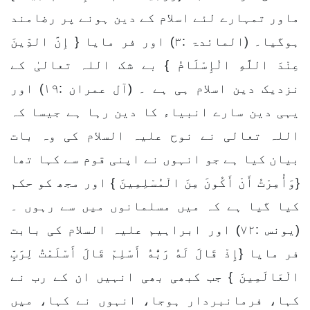
ماور تمہارے لئے اسلام کے دین ہونے پر رضامند
ہوگیا۔ (المائدۃ :۳) اور فر مایا { إِنَّ الدِّينَ
عِنْدَ اللَّهِ الْإِسْلَامُ } بے شک اللہ تعالیٰ کے
نزدیک دین اسلام ہی ہے ۔ (آل عمران :۱۹) اور
یہی دین سارے انبیاء کا دین رہا ہے جیسا کہ
اللہ تعالی نے نوح علیہ السلام کی وہ بات
بیان کیا ہے جو انہوں نے اپنی قوم سے کہا تھا
{وَأُمِرْتُ أَنْ أَكُونَ مِنَ الْمُسْلِمِينَ } اور مجھ کو حکم
کیا گیا ہے کہ میں مسلمانوں میں سے رہوں ۔
(یونس :۷۲) اور ابراہیم علیہ السلام کی بابت
فر مایا {إِذْ قَالَ لَهُ رَبُّهُ أَسْلِمْ قَالَ أَسْلَمْتُ لِرَبِّ
الْعَالَمِينَ } جب کبھی بھی انہیں ان کے رب نے
کہا، فرمانبردار ہوجا، انہوں نے کہا، میں