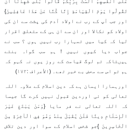
عَلَى أَنْفُسِهِمْ أَلَسْتُ بِرَبِّكُمْ قَالُوا بَلَى شَهِدْنَا أَنْ
تَقُولُوا يَوْمَ الْقِيَامَةِ إِنَّا كُنَّا عَنْ هَذَا غَافِلِينَ}
اور جب آپ کے رب نے اولاد آدم کی پشت سے ان کی
اولاد کو نکالا اور ان سے ان ہی کے متعلق اقرار
لیا کہ کیا میں تمہارا رب نہیں ہوں ؟ سب نے
جواب دیا کیوں نہیں ! ہم سب گواہ بنتے
ہیںتاکہ تم لوگ قیامت کے روز یوں نہ کہو کہ
ہم تو اس سے محض بے خبر تھے۔ (الأعراف :۱۷۲)
اورہمارا ایمان ہے کہ دین اسلام کے علاوہ اللہ
تعالی کو ئی اوردین قبول نہیں کرے گا جیسا
کہ اللہ تعالی نے فر مایا {وَمَنْ يَبْتَغِ غَيْرَ
الْإِسْلَامِ دِينًا فَلَنْ يُقْبَلَ مِنْهُ وَهُوَ فِي الْآخِرَةِ مِنَ
الْخَاسِرِينَ }جو شخص اسلام کے سوا اور دین تلاش