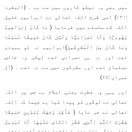
میں بھی وہ نیکو کاروں میں سے ہے ۔ (البقرۃ
:۱۳۰) اسی طرح اللہ تعالی نے ابراہیم خلیل
اللہ کے سلسلے میں فرمایا { مَا كَانَ إِبْرَاهِيمُ
يَهُودِيًّا وَلَا نَصْرَانِيًّا وَلَكِنْ كَانَ حَنِيفًا مُسْلِمًا
وَمَا كَانَ مِنَ الْمُشْرِكِينَ}ابراہیم نہ تو یہودی
تھے اور نہ ہی نصرانی تھے لیکن وہ خالص
مسلمان تھے اور مشرکوں میں سے نہ تھے ۔ (آل
عمران :۶۷)
اور یہی وہ فطرت یعنی اسلام ہے جس پر اللہ
تعالی نے لوگوں کو پیدا کیا ہے جیسا کہ اللہ
تعالی نے فر مایا { فَأَقِمْ وَجْهَكَ لِلدِّينِ حَنِيفًا
فِطْرَتَ اللَّهِ الَّتِي فَطَرَ النَّاسَ عَلَيْهَا لَا تَبْدِيلَ